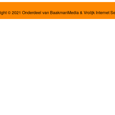
ight © 2021 Onderdeel van
BaakmanMedia
&
Vrolijk Internet S