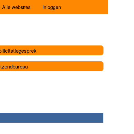
Alle websites
Inloggen
llicitatiegesprek
itzendbureau